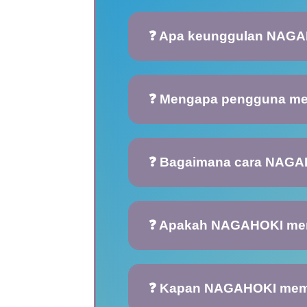
❓ Apa keunggulan NAGAH
❓ Mengapa pengguna me
❓ Bagaimana cara NAGAH
❓ Apakah NAGAHOKI menj
❓ Kapan NAGAHOKI mempe