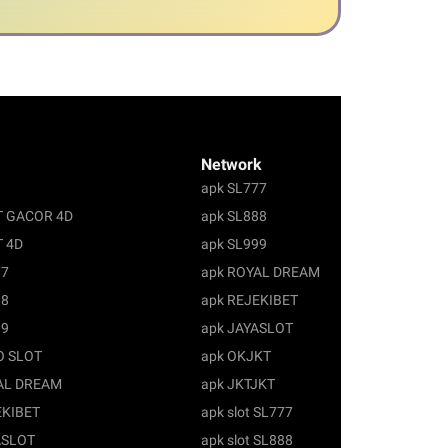
Network
apk SL777
T GACOR 4D
apk SL888
T 4D
apk SL999
77
apk ROYAL DREAM
88
apk REJEKIBET
99
apk JAYASLOT
O SLOT
apk OKJKT
AL DREAM
apk JKTJKT
EKIBET
apk slot SL777
ASLOT
apk slot SL888