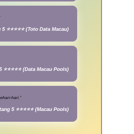
”
g 5 ⭐⭐⭐⭐⭐ (Toto Data Macau)
 5 ⭐⭐⭐⭐⭐ (Data Macau Pools)
hari-hari.”
tang 5 ⭐⭐⭐⭐⭐ (Macau Pools)